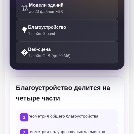
Модели зданий
🏗️
до 20 файлов FBX
Благоустройство
🌳
1 файл Ground
Веб-сцена
�
1 файл GLB (до 20 Мб)
Благоустройство делится на
четыре части
геометрия общего благоустройства;
1
геометрия полупрозрачных элементов
2