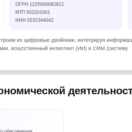
ОГРН 1225000082812
КПП 503201001
ИНН 5032344042
строим их цифровые двойники, интегрируя информа
ами, искусственный интеллект (ИИ) в CRM (систему
кономической деятельнос
го обеспечения