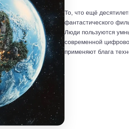
То, что ещё десятилет
фантастического филь
Люди пользуются умн
современной цифровой
применяют блага техн