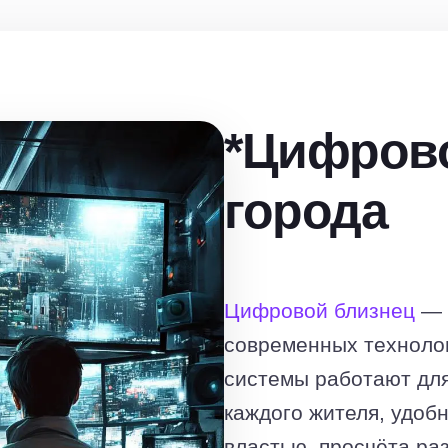
*Цифрово
города
Цифровой близнец
— 
современных техноло
системы работают дл
каждого жителя, удоб
властью, просчёта ра