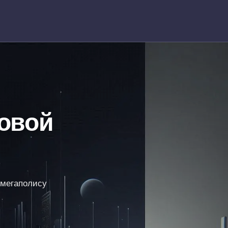
овой
 мегаполису