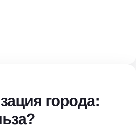
ация города:
льза?