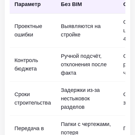
Параметр
Без BIM
С B
Обн
Проектные
Выявляются на
цифр
ошибки
стройке
40%
Ручной подсчёт,
Отс
Контроль
отклонения после
реа
бюджета
факта
чере
Задержки из-за
Сроки
Сок
нестыковок
строительства
за с
разделов
Папки с чертежами,
Передача в
Пол
потеря