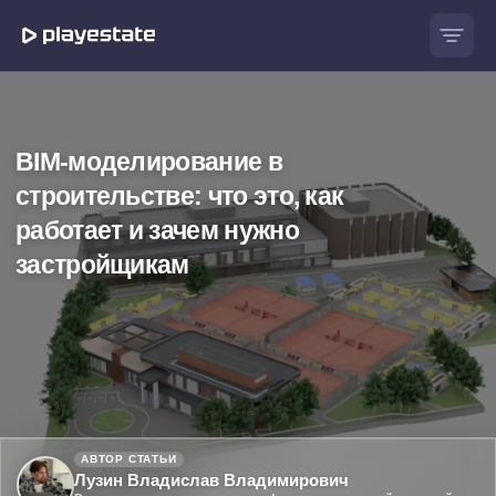
BIM-моделирование
в
строительстве:
что это, как
работает
и зачем нужно
застройщикам
АВТОР СТАТЬИ
Лузин Владислав Владимирович