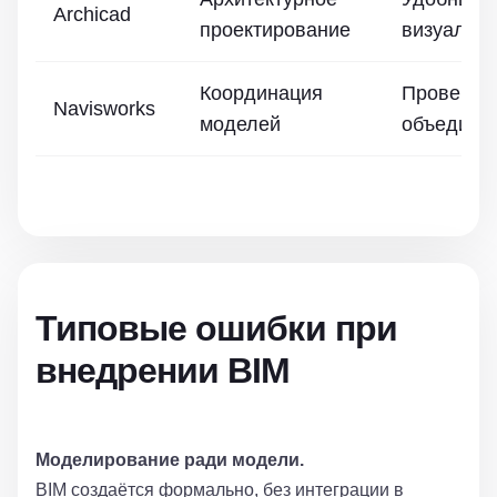
Archicad
проектирование
визуализ
Координация
Проверка 
Navisworks
моделей
объедине
Типовые ошибки при
внедрении BIM
Моделирование ради модели.
BIM создаётся формально, без интеграции в