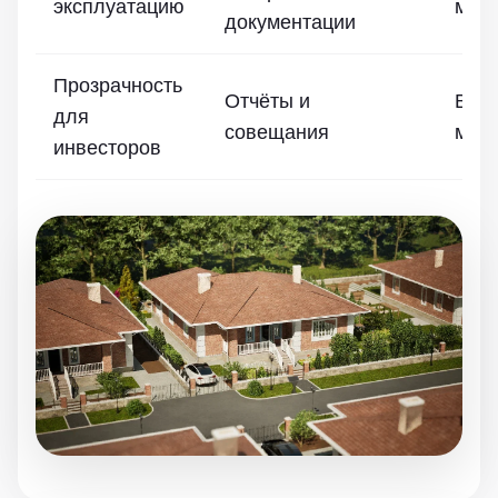
эксплуатацию
моде
документации
Прозрачность
Отчёты и
Визу
для
совещания
мод
инвесторов