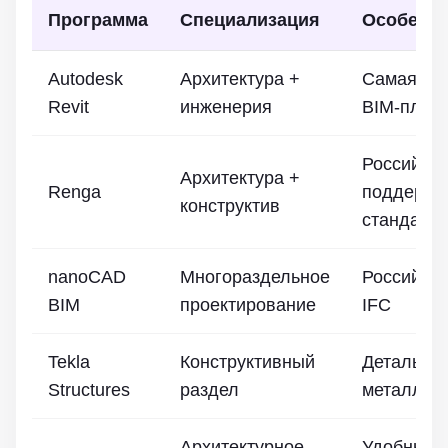
Программа
Специализация
Особенн
Autodesk
Архитектура +
Самая ра
Revit
инженерия
BIM-плат
Российска
Архитектура +
Renga
поддержк
конструктив
стандарт
nanoCAD
Многораздельное
Российски
BIM
проектирование
IFC
Tekla
Конструктивный
Детально
Structures
раздел
металлок
Архитектурное
Удобный 