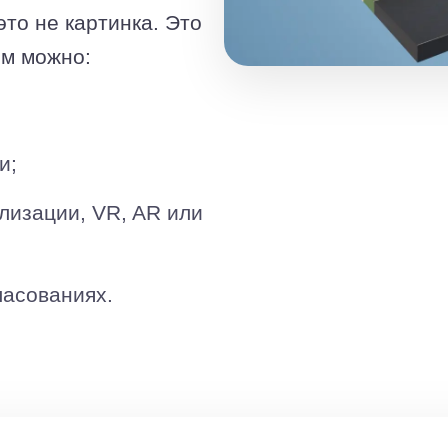
то не картинка. Это
ым можно:
и;
лизации, VR, AR или
ласованиях.