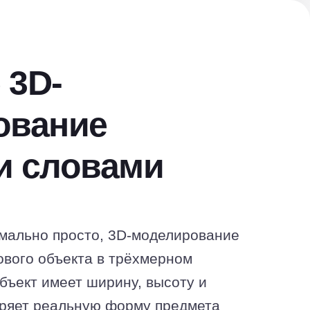
 3D-
ование
и словами
мально просто, 3D-моделирование
вого объекта в трёхмерном
объект имеет ширину, высоту и
торяет реальную форму предмета