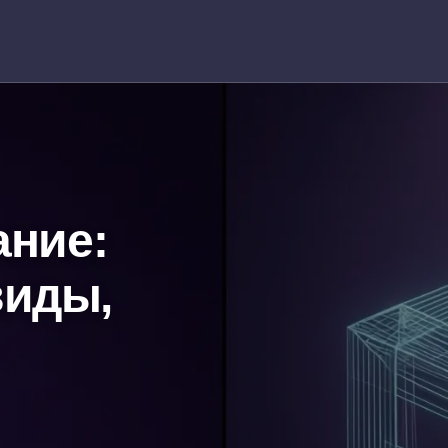
ание:
виды,