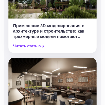
Применение 3D-моделирования в
архитектуре и строительстве: как
трехмерные модели помогают
проектировать, согласовывать и
Читать статью
строить без лишних ошибок