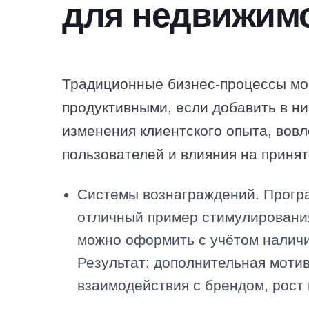
для недвижим
Традиционные бизнес-процессы мог
продуктивными, если добавить в н
изменения клиентского опыта, вов
пользователей и влияния на приня
Системы вознаграждений. Прогр
отличный пример стимулировани
можно оформить с учётом налич
Результат: дополнительная моти
взаимодействия с брендом, рост