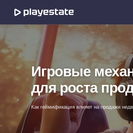
Игровые меха
для роста про
Как геймификация влияет на продажи нед