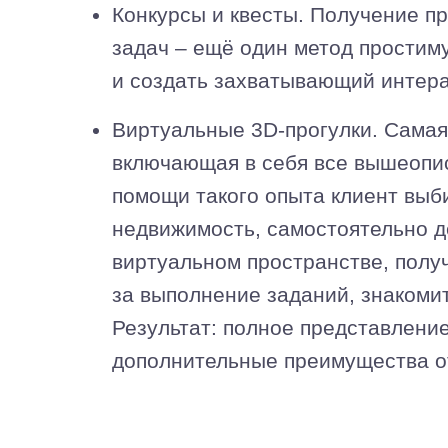
Конкурсы и квесты. Получение п
задач – ещё один метод простим
и создать захватывающий интера
Виртуальные 3D-прогулки. Самая
включающая в себя все вышеопи
помощи такого опыта клиент вы
недвижимость, самостоятельно д
виртуальном пространстве, получ
за выполнение заданий, знакомит
Результат: полное представлени
дополнительные преимущества от