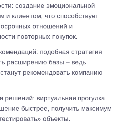
сти: создание эмоциональной
м и клиентом, что способствует
осрочных отношений и
ости повторных покупок.
комендаций: подобная стратегия
ть расширению базы – ведь
 станут рекомендовать компанию
я решений: виртуальная прогулка
шение быстрее, получить максимум
тестировать» объекты.