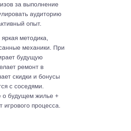
ризов за выполнение
улировать аудиторию
ктивный опыт.
 яркая методика,
санные механики. При
бирает будущую
елает ремонт в
ает скидки и бонусы
ся с соседями.
е о будущем жилье +
 игрового процесса.