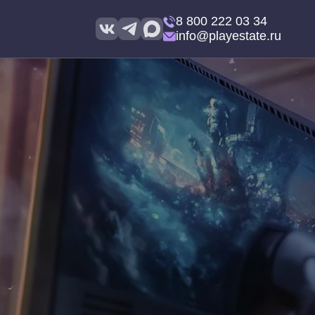
8 800 222 03 34
info@playestate.ru