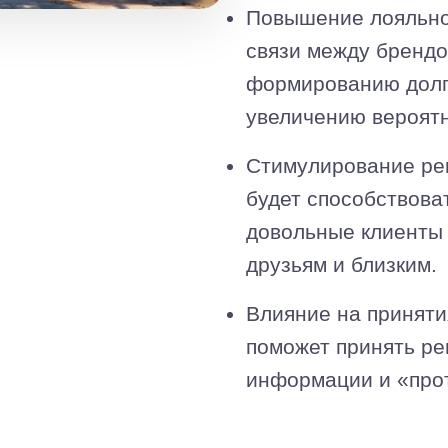
Повышение лояльно
связи между брендо
формированию долг
увеличению вероятн
Стимулирование ре
будет способствова
довольные клиенты
друзьям и близким.
Влияние на приняти
поможет принять ре
информации и «про