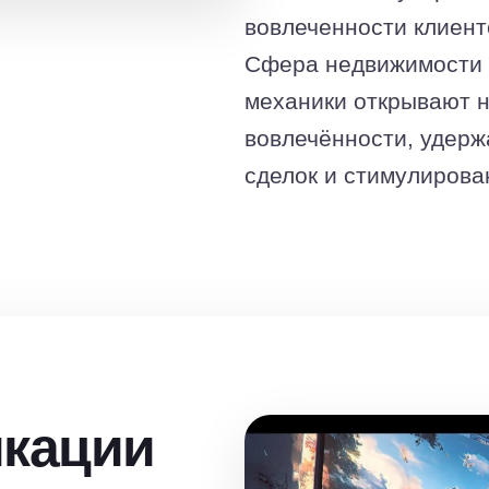
вовлеченности клиент
Сфера недвижимости 
механики открывают 
вовлечённости, удерж
сделок и стимулирова
кации