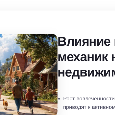
Влияние
механик 
недвижи
Рост вовлечённости
приводят к активном