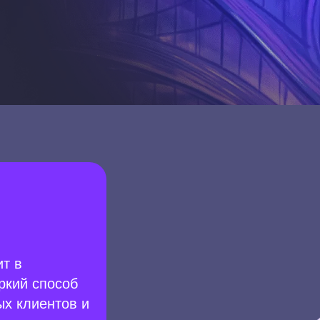
т в
ркий способ
ых клиентов и