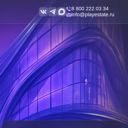
8 800 222 03 34
info@playestate.ru