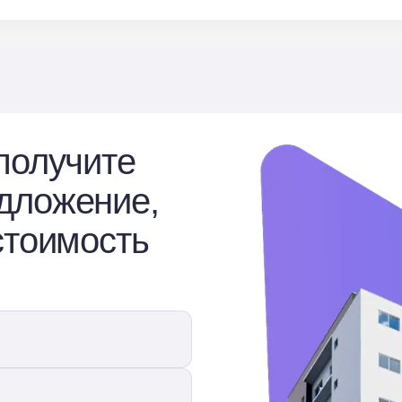
получите
дложение,
стоимость