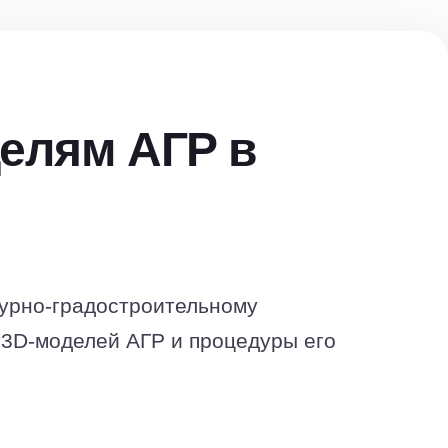
делям АГР в
турно-градостроительному
 3D-моделей АГР и процедуры его