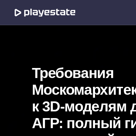
Требования
Москомархите
к 3D-моделям 
АГР: полный г