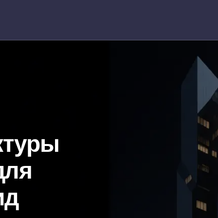
ктуры
для
ид