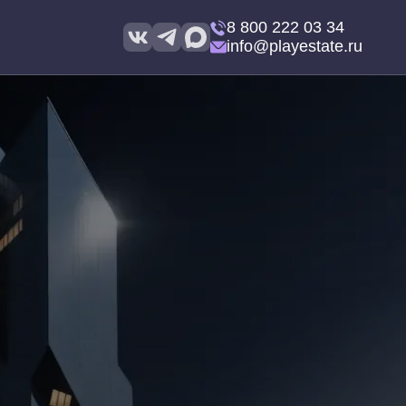
8 800 222 03 34
info@playestate.ru