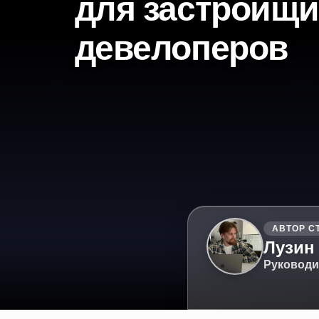
для застройщи
девелоперов
АВТОР С
Лузин
Руководи