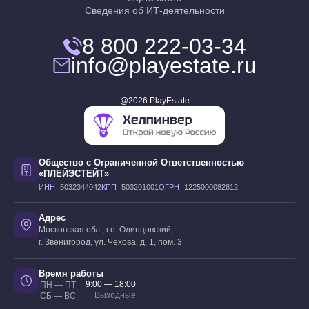
Сведения об ИТ-деятельности
8 800 222-03-34
info@playestate.ru
@2026 PlayEstate
Общество с Ограниченной Ответственностью
«ПЛЕЙЭСТЕЙТ»
ИНН
5032344042
КПП
503201001
ОГРН
1225000082812
Адрес
Московская обл., г.о. Одинцовский,
г. Звенигород, ул. Чехова, д. 1, пом. 3
Время работы
9:00 — 18:00
ПН — ПТ
Выходные
СБ — ВС