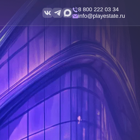
8 800 222 03 34
info@playestate.ru