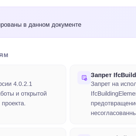
рованы в данном документе
ЛЯМ
Запрет IfcBuil
сии 4.0.2.1
Запрет на испо
аботы и открытой
IfcBuildingElem
 проекта.
предотвращени
несогласованны