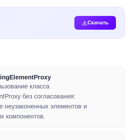
Скачать
dingElementProxy
льзование класса
entProxy без согласования:
е неузаконенных элементов и
х компонентов.