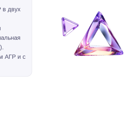
 в двух
я
нальная
).
м АГР и с