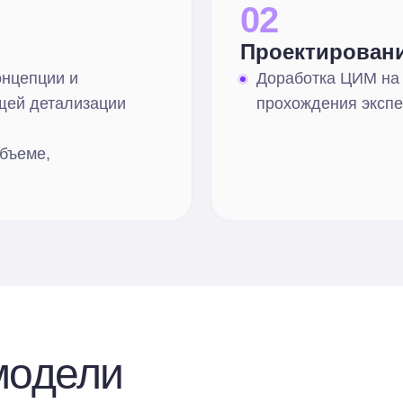
02
Проектирован
нцепции и
Доработка ЦИМ на
щей детализации
прохождения эксп
бъеме,
модели