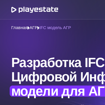
Главная
АГР
IFC модель АГР
Разработка IFC
Цифровой Ин
модели для А