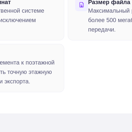
инат
Размер файла 
твенной системе
Максимальный 
 исключением
более 500 мега
передачи.
емента к поэтажной
еть точную этажную
и экспорта.