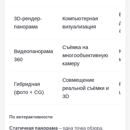
Буд
3D-рендер-
Компьютерная
деве
панорама
визуализация
архи
Съёмка на
Видеопанорама
Меро
многообъективную
360
марк
камеру
Совмещение
Гибридная
Рено
реальной съёмки и
(фото + CG)
шоу
3D
По интерактивности
Статичная панорама
– одна точка обзора,