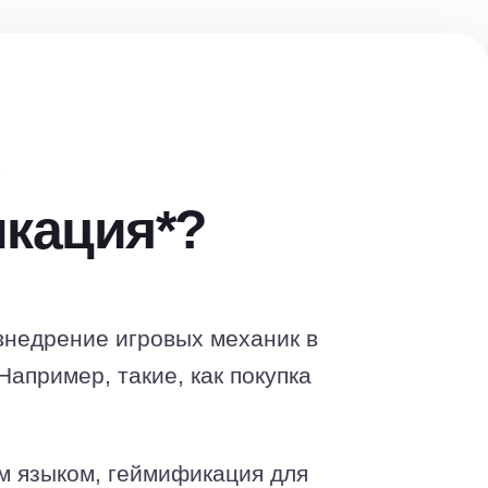
е
кация*?
недрение игровых механик в
апример, такие, как покупка
м языком, геймификация для