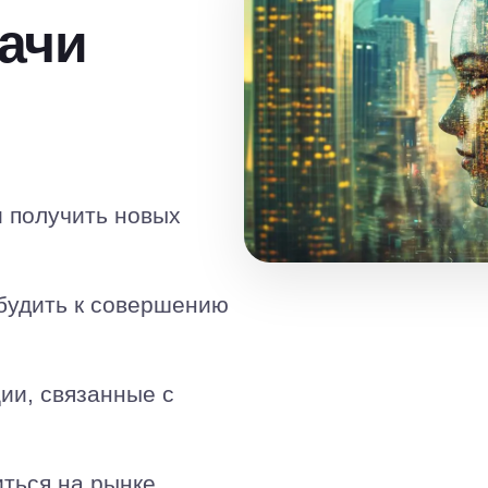
ачи
омощи игры?
и получить новых
будить к совершению
ии, связанные с
иться на рынке