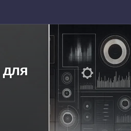
 для
с